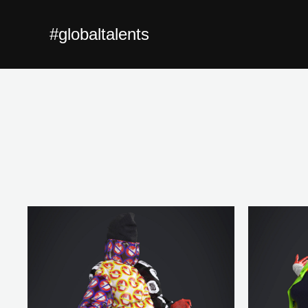
#globaltalents