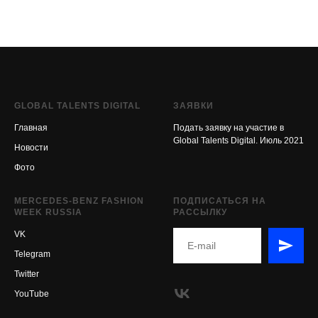
GLOBAL TALENTS DIGITAL
ЗАЯВКИ
Главная
Подать заявку на участие в
Global Talents Digital. Июль 2021
Новост
и
Фото
MERCEDES-BENZ FASHION
ПОДПИСАТЬСЯ НА
WEEK RUSSIA
РАССЫЛКУ
VK
Telegram
Twitter
YouTube