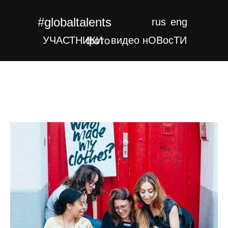
#globaltalents
rus
eng
УЧАСТНИКИ
видео
нОВocТИ
фото