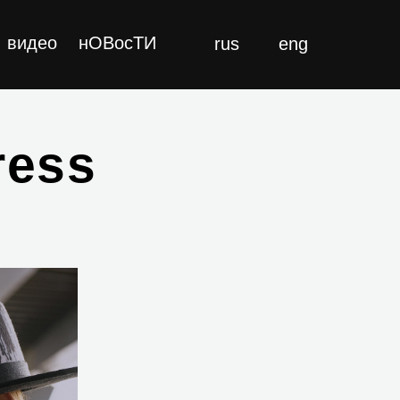
видео
нОВocТИ
rus
eng
ress