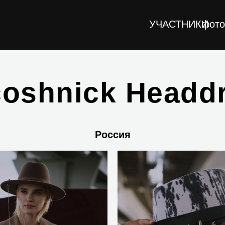
УЧАСТНИКИ
фото
oshnick Headd
Россия