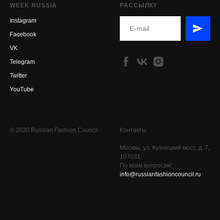
WEEK RUSSIA
РАССЫЛКУ
Instagram
Facebook
VK
Telegram
Twitter
YouTube
© 2020 Russian Fashion Council
Контакты
Москва, ул. Кузнецкий мост, д. 7,
107031
По всем вопросам:
info@russianfashioncouncil.ru