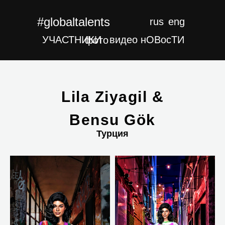
#globaltalents
rus
eng
УЧАСТНИКИ
видео
нОВocТИ
фото
Lila Ziyagil &
Bensu Gök
Турция